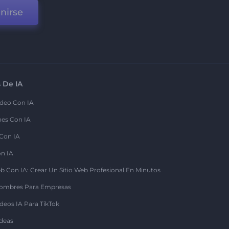
nirse
 De IA
deo Con IA
nes Con IA
 Con IA
on IA
b Con IA: Crear Un Sitio Web Profesional En Minutos
ombres Para Empresas
deos IA Para TikTok
deas