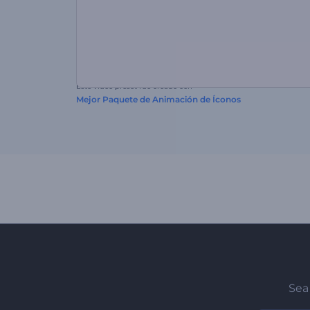
Este video preset fue creado con
Mejor Paquete de Animación de Íconos
Sea 