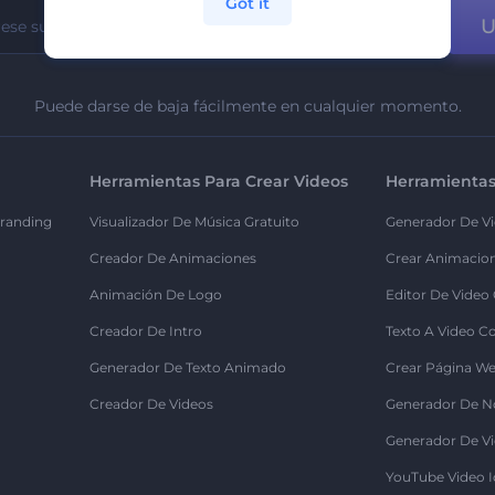
Got it
U
Puede darse de baja fácilmente en cualquier momento.
Herramientas Para Crear Videos
Herramientas
randing
Visualizador De Música Gratuito
Generador De Vi
Creador De Animaciones
Crear Animacio
Animación De Logo
Editor De Video
Creador De Intro
Texto A Video C
Generador De Texto Animado
Crear Página We
Creador De Videos
Generador De N
Generador De Vi
YouTube Video I