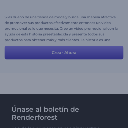
Si es dueño de una tienda de moda y busca una manera atractiva
de promover sus productos efectivamente entonces un video
promocional es lo que necesita. Cree un video promocional con la
ayuda de esta historia preestablecida y presente todos sus
productos para obtener más y más clientes. La historia es una
combinación de un guión impresionante y caracteres
encantadores que es libre de utilizar para crear su propio video
Crear Ahora
fácilmente.
Únase al boletín de
Renderforest