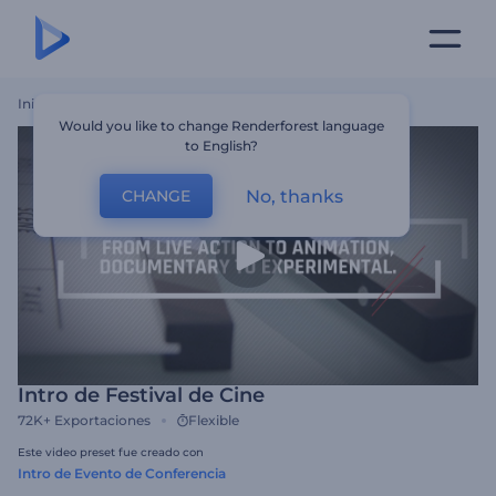
Inicio
Plantillas
Intro De Festival De Cine
Would you like to change Renderforest language
to English?
No, thanks
CHANGE
Intro de Festival de Cine
72K+
Exportaciones
Flexible
Este video preset fue creado con
Intro de Evento de Conferencia