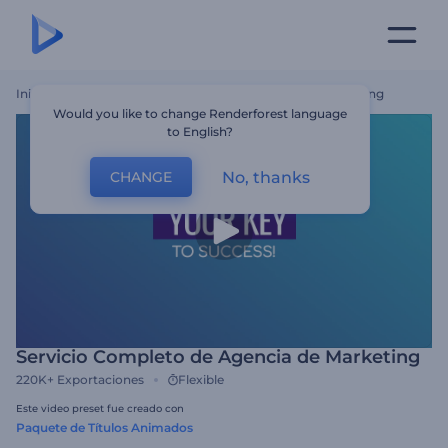
Inicio
Plantillas
Servicio Completo De Agencia De Marketing
Would you like to change Renderforest language
to English?
No, thanks
CHANGE
Servicio Completo de Agencia de Marketing
220K+
Exportaciones
Flexible
Este video preset fue creado con
Paquete de Títulos Animados