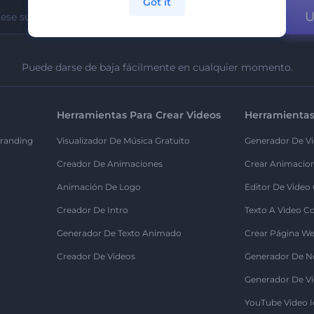
Got it
U
Puede darse de baja fácilmente en cualquier momento.
Herramientas Para Crear Videos
Herramientas
randing
Visualizador De Música Gratuito
Generador De Vi
Creador De Animaciones
Crear Animacio
Animación De Logo
Editor De Video
Creador De Intro
Texto A Video C
Generador De Texto Animado
Crear Página We
Creador De Videos
Generador De N
Generador De Vi
YouTube Video I