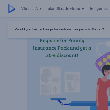
Videos IA
plantillas de video
Imágenes I
Inicio
Plantillas
Promoción De Seguro De Salud
Would you like to change Renderforest language to English?