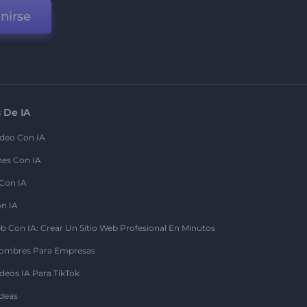
nirse
 De IA
deo Con IA
nes Con IA
 Con IA
on IA
b Con IA: Crear Un Sitio Web Profesional En Minutos
ombres Para Empresas
deos IA Para TikTok
deas