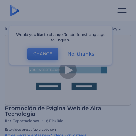
Inicio
Plantillas
Promoción De Página Web De Alta Tecnología
Would you like to change Renderforest language
to English?
No, thanks
CHANGE
Promoción de Página Web de Alta
Tecnología
1M+
Exportaciones
Flexible
Este video preset fue creado con
Kit de Herramientas para Videos Explicativos