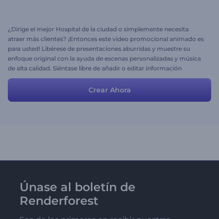
¿Dirige el mejor Hospital de la ciudad o simplemente necesita
atraer más clientes? ¡Entonces este video promocional animado es
para usted! Libérese de presentaciones aburridas y muestre su
enfoque original con la ayuda de escenas personalizadas y música
de alta calidad. Siéntase libre de añadir o editar información
personal y descargar su video promocional atractivo. ¡Las futuras
madres esperan por usted!
Crear Ahora
Únase al boletín de
Renderforest