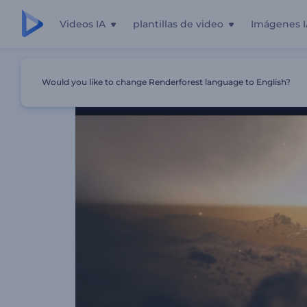
Videos IA
plantillas de video
Imágenes I
Inicio
Plantillas
Apertura Del Tráiler De Película Indepe
Would you like to change Renderforest language to English?