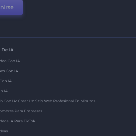
nirse
 De IA
deo Con IA
nes Con IA
 Con IA
on IA
b Con IA: Crear Un Sitio Web Profesional En Minutos
ombres Para Empresas
deos IA Para TikTok
deas