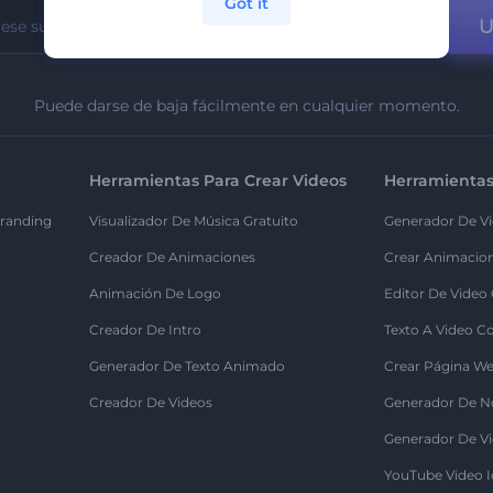
Got it
U
Puede darse de baja fácilmente en cualquier momento.
Herramientas Para Crear Videos
Herramientas
randing
Visualizador De Música Gratuito
Generador De Vi
Creador De Animaciones
Crear Animacio
Animación De Logo
Editor De Video
Creador De Intro
Texto A Video C
Generador De Texto Animado
Crear Página We
Creador De Videos
Generador De N
Generador De Vi
YouTube Video I