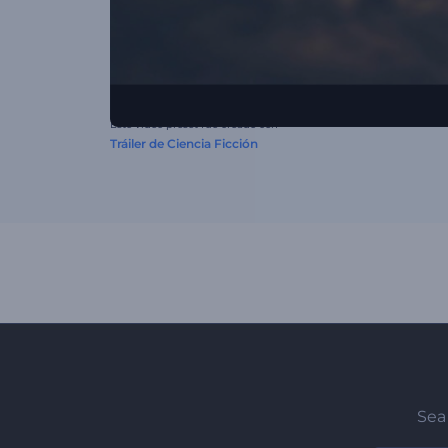
Este video preset fue creado con
Tráiler de Ciencia Ficción
Sea 