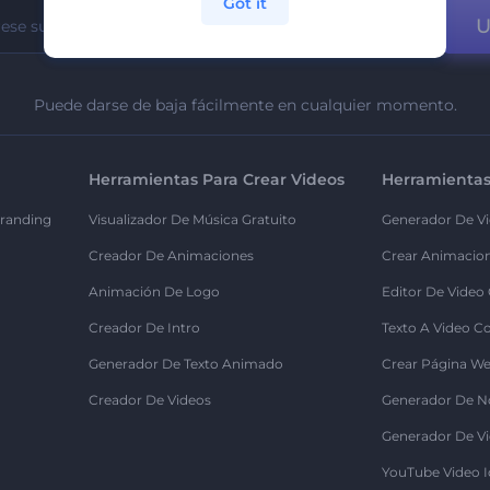
Got it
U
Puede darse de baja fácilmente en cualquier momento.
Herramientas Para Crear Videos
Herramientas
randing
Visualizador De Música Gratuito
Generador De Vi
Creador De Animaciones
Crear Animacio
Animación De Logo
Editor De Video
Creador De Intro
Texto A Video C
Generador De Texto Animado
Crear Página We
Creador De Videos
Generador De N
Generador De Vi
YouTube Video I