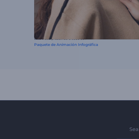
Este video preset fue creado con
Paquete de Animación Infográfica
Sea 