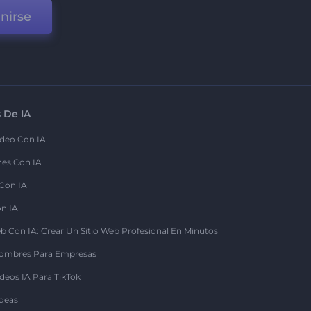
nirse
 De IA
deo Con IA
nes Con IA
 Con IA
on IA
b Con IA: Crear Un Sitio Web Profesional En Minutos
ombres Para Empresas
deos IA Para TikTok
deas