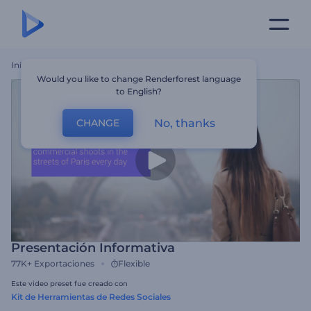
Inicio
Plantillas
Presentación Informativa
Would you like to change Renderforest language
to English?
No, thanks
CHANGE
Presentación Informativa
77K+
Exportaciones
Flexible
Este video preset fue creado con
Kit de Herramientas de Redes Sociales