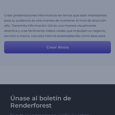
Crear presentaciones informativas en temas que sean interesantes
para su audiencia es otra manera de mantener el nivel de atracción
alto. Transmita información útil en una manera visualmente
atractiva y cree fácilmente videos virales que impulsen su negocio,
servicio o marca. Use esta historia preestablecida como base para
la suya propia; altere las escenas, escriba su texto, escoja los colores
y estilo, cargue sus archivos y ¡haga click en Vista Previa!
Crear Ahora
Únase al boletín de
Renderforest