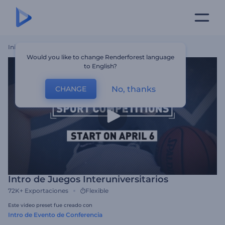
Inicio
Plantillas
Intro De Juegos Interuniversitarios
Would you like to change Renderforest language
to English?
No, thanks
CHANGE
Intro de Juegos Interuniversitarios
72K+
Exportaciones
Flexible
Este video preset fue creado con
Intro de Evento de Conferencia