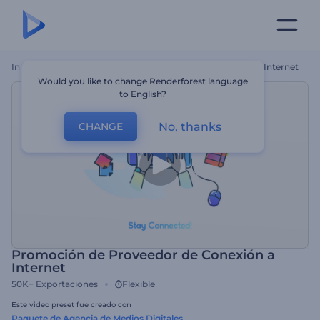
Inicio
Plantillas
Promoción De Proveedor De Conexión A Internet
Would you like to change Renderforest language
to English?
No, thanks
CHANGE
Promoción de Proveedor de Conexión a
Internet
50K+
Exportaciones
Flexible
Este video preset fue creado con
Paquete de Agencia de Medios Digitales