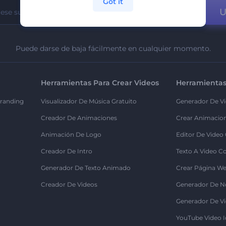
Got it
U
Puede darse de baja fácilmente en cualquier momento.
Herramientas Para Crear Videos
Herramientas
randing
Visualizador De Música Gratuito
Generador De Vi
Creador De Animaciones
Crear Animacio
Animación De Logo
Editor De Video
Creador De Intro
Texto A Video C
Generador De Texto Animado
Crear Página We
Creador De Videos
Generador De N
Generador De Vi
YouTube Video I