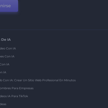
nirse
 De IA
deo Con IA
nes Con IA
 Con IA
on IA
b Con IA: Crear Un Sitio Web Profesional En Minutos
ombres Para Empresas
deos IA Para TikTok
deas