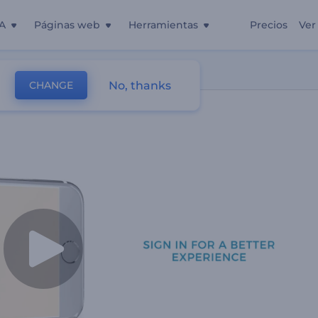
A
Páginas web
Herramientas
Precios
Ver
No, thanks
CHANGE