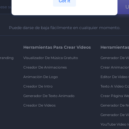
Got it
U
Puede darse de baja fácilmente en cualquier momento.
Herramientas Para Crear Videos
Herramientas
randing
Visualizador De Música Gratuito
Generador De Vi
Creador De Animaciones
Crear Animacio
Animación De Logo
Editor De Video
Creador De Intro
Texto A Video C
Generador De Texto Animado
Crear Página We
Creador De Videos
Generador De N
Generador De Vi
YouTube Video I