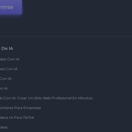
nirse
 De IA
deo Con IA
nes Con IA
 Con IA
on IA
b Con IA: Crear Un Sitio Web Profesional En Minutos
ombres Para Empresas
deos IA Para TikTok
deas