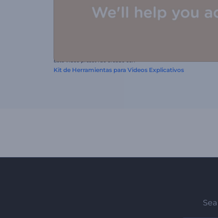
Este video preset fue creado con
Kit de Herramientas para Videos Explicativos
Sea 