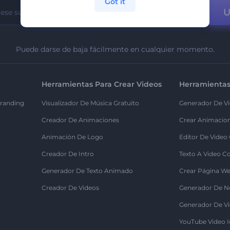
Got it
U
Puede darse de baja fácilmente en cualquier momento.
Herramientas Para Crear Videos
Herramientas
randing
Visualizador De Música Gratuito
Generador De Vi
Creador De Animaciones
Crear Animacio
Animación De Logo
Editor De Video
Creador De Intro
Texto A Video C
Generador De Texto Animado
Crear Página We
Creador De Videos
Generador De N
Generador De Vi
YouTube Video I