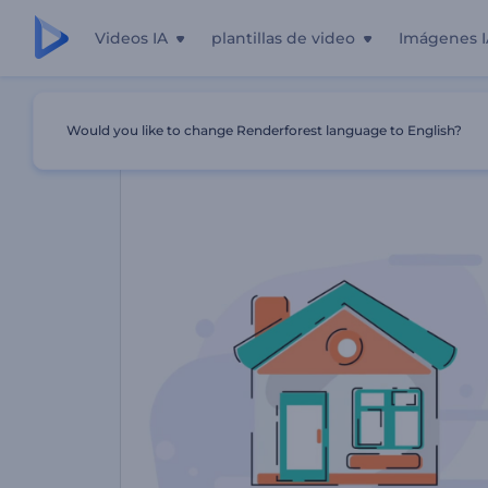
Videos IA
plantillas de video
Imágenes I
Inicio
Plantillas
Promoción De Agencia Líder De Bienes
Would you like to change Renderforest language to English?