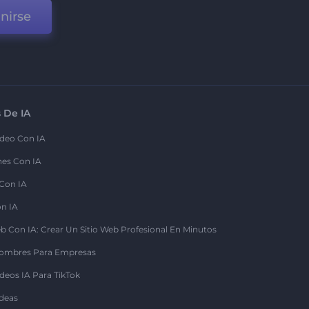
nirse
 De IA
deo Con IA
nes Con IA
 Con IA
on IA
b Con IA: Crear Un Sitio Web Profesional En Minutos
ombres Para Empresas
deos IA Para TikTok
deas