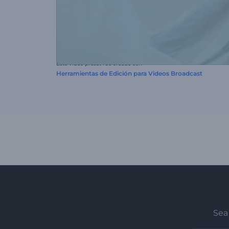
Este video preset fue creado con
Herramientas de Edición para Videos Broadcast
Sea 