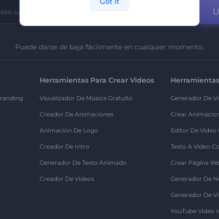
Got it
U
Puede darse de baja fácilmente en cualquier momento.
Herramientas Para Crear Videos
Herramientas
randing
Visualizador De Música Gratuito
Generador De Vi
Creador De Animaciones
Crear Animacio
Animación De Logo
Editor De Video
Creador De Intro
Texto A Video C
Generador De Texto Animado
Crear Página We
Creador De Videos
Generador De N
Generador De Vi
YouTube Video I