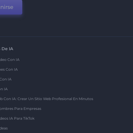
nirse
 De IA
deo Con IA
nes Con IA
 Con IA
on IA
b Con IA: Crear Un Sitio Web Profesional En Minutos
ombres Para Empresas
deos IA Para TikTok
deas