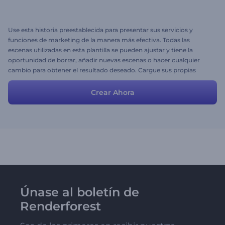
Use esta historia preestablecida para presentar sus servicios y
funciones de marketing de la manera más efectiva. Todas las
escenas utilizadas en esta plantilla se pueden ajustar y tiene la
oportunidad de borrar, añadir nuevas escenas o hacer cualquier
cambio para obtener el resultado deseado. Cargue sus propias
imágenes, añada textos y su video promocional de alta calidad
estará listo para impresionar a su audiencia.
Crear Ahora
Únase al boletín de
Renderforest