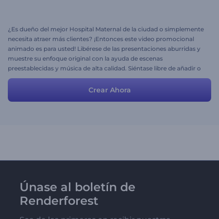
¿Es dueño del mejor Hospital Maternal de la ciudad o simplemente
necesita atraer más clientes? ¡Entonces este video promocional
animado es para usted! Libérese de las presentaciones aburridas y
muestre su enfoque original con la ayuda de escenas
preestablecidas y música de alta calidad. Siéntase libre de añadir o
editar información personal y descargue su video promocional
atractivo. ¡Las madres del futuro esperan por usted!
Crear Ahora
Únase al boletín de
Renderforest