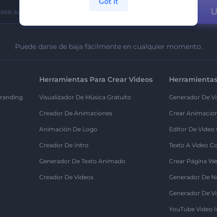
Got it
U
Puede darse de baja fácilmente en cualquier momento.
Herramientas Para Crear Videos
Herramientas
randing
Visualizador De Música Gratuito
Generador De Vi
Creador De Animaciones
Crear Animacio
Animación De Logo
Editor De Video
Creador De Intro
Texto A Video C
Generador De Texto Animado
Crear Página We
Creador De Videos
Generador De N
Generador De Vi
YouTube Video I