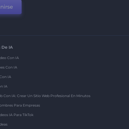
nirse
 De IA
deo Con IA
nes Con IA
 Con IA
on IA
b Con IA: Crear Un Sitio Web Profesional En Minutos
ombres Para Empresas
deos IA Para TikTok
deas