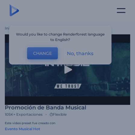
Inicio
Plantillas
Promoción De Banda Musical
Would you like to change Renderforest language
to English?
No, thanks
CHANGE
Promoción de Banda Musical
105K+
Exportaciones
Flexible
Este video preset fue creado con
Evento Musical Hot