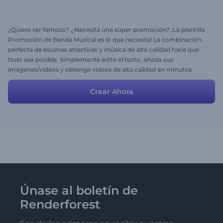
¿Quiere ser famoso? ¿Necesita una súper promoción? ¡La plantilla
Promoción de Banda Musical es lo que necesita! La combinación
perfecta de escenas atractivas y música de alta calidad hace que
todo sea posible. Simplemente edite el texto, añada sus
imágenes/videos y obtenga videos de alta calidad en minutos.
¡Pruébela ahora misma y disfrute de la fama!
Crear Ahora
Únase al boletín de
Renderforest