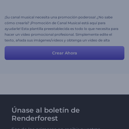
¡Su canal musical necesita una promoción poderosa! ¿No sabe
cómo crearla? ¡Promoción de Canal Musical está aquí para
ayudarle! Esta plantilla preestablecida es todo lo que necesita para
hacer un video promocional profesional. Simplemente edite el
texto, añada sus imágenes/videos y obtenga un video de alta
calidad en minutos. ¡Atraiga a su audiencia y propague su música
con Promoción de Canal Musical!
Crear Ahora
Únase al boletín de
Renderforest