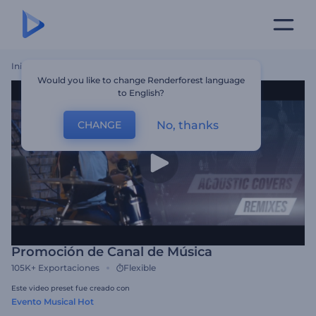
Inicio
Plantillas
Promoción De Canal De Música
Would you like to change Renderforest language
to English?
No, thanks
CHANGE
Promoción de Canal de Música
105K+
Exportaciones
Flexible
Este video preset fue creado con
Evento Musical Hot