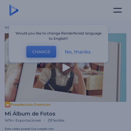
Inicio
Plantillas
Mi Álbum De Fotos
Would you like to change Renderforest language
to English?
No, thanks
CHANGE
Preselección Premium
Mi Álbum de Fotos
147K+
Exportaciones
Flexible
Este video preset fue creado con