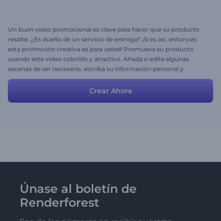
Un buen video promocional es clave para hacer que su producto
resalte. ¿Es dueño de un servicio de entrega? ¡Si es así, entonces
esta promoción creativa es para usted! Promueva su producto
usando este video colorido y atractivo. Añada o edite algunas
escenas de ser necesario, escriba su información personal y
desarrolle su compañía mediante la creatividad. Siéntase libre de
escoger la música que desea. ¡La variedad de escenas hace todo
Crear Ahora
posible!
Únase al boletín de
Renderforest