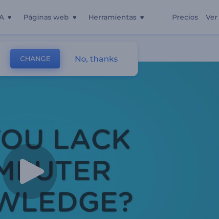
A
Páginas web
Herramientas
Precios
Ver
No, thanks
CHANGE