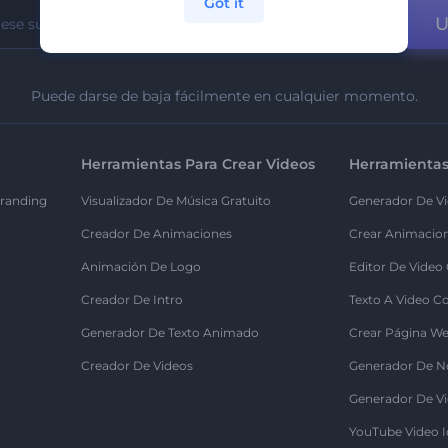
Got it
U
Puede darse de baja fácilmente en cualquier momento.
Herramientas Para Crear Videos
Herramientas
randing
Visualizador De Música Gratuito
Generador De Vi
Creador De Animaciones
Crear Animacio
Animación De Logo
Editor De Video
Creador De Intro
Texto A Video C
Generador De Texto Animado
Crear Página We
Creador De Videos
Generador De N
Generador De Vi
YouTube Video I