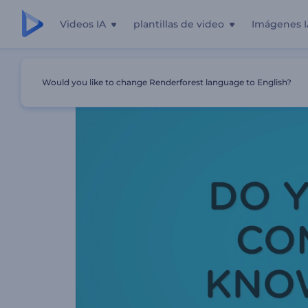
Videos IA
plantillas de video
Imágenes I
Inicio
Plantillas
Promoción De Cursos De TI Online
Would you like to change Renderforest language to English?