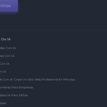
nirse
 De IA
deo Con IA
nes Con IA
 Con IA
on IA
b Con IA: Crear Un Sitio Web Profesional En Minutos
ombres Para Empresas
deos IA Para TikTok
deas