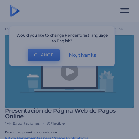
Inicio
Plantillas
Presentación De Página Web De Pagos Online
Would you like to change Renderforest language
to English?
No, thanks
CHANGE
Presentación de Página Web de Pagos
Online
1M+
Exportaciones
Flexible
Este video preset fue creado con
Kit de Herramientas para Videos Explicativos