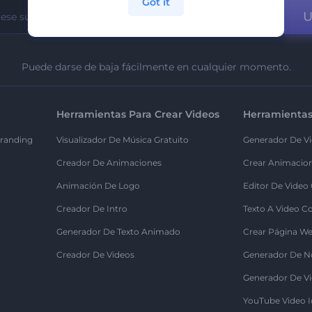
Got it
U
Puede darse de baja fácilmente en cualquier momento.
Herramientas Para Crear Videos
Herramientas
randing
Visualizador De Música Gratuito
Generador De Vi
Creador De Animaciones
Crear Animacio
Animación De Logo
Editor De Video
Creador De Intro
Texto A Video C
Generador De Texto Animado
Crear Página We
Creador De Videos
Generador De N
Generador De Vi
YouTube Video I