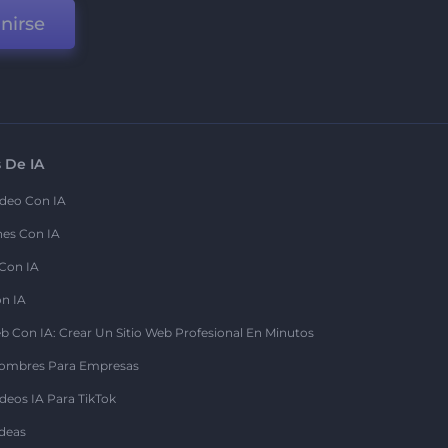
nirse
 De IA
deo Con IA
nes Con IA
 Con IA
on IA
b Con IA: Crear Un Sitio Web Profesional En Minutos
ombres Para Empresas
deos IA Para TikTok
deas