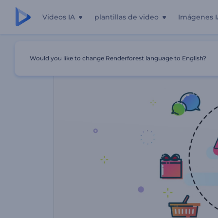
Videos IA
plantillas de video
Imágenes I
Inicio
Plantillas
Promoción De Plataforma De Compras
Would you like to change Renderforest language to English?