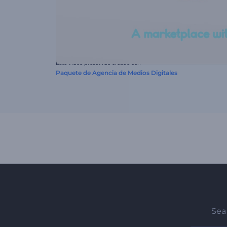
Este video preset fue creado con
Paquete de Agencia de Medios Digitales
Sea 