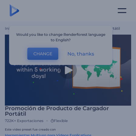
Inicio
Plantillas
Promoción De Producto De Cargador Portátil
Would you like to change Renderforest language
to English?
No, thanks
CHANGE
Promoción de Producto de Cargador
Portátil
722K+
Exportaciones
Flexible
Este video preset fue creado con
Herramientas Multiuso para Videos Explicativos