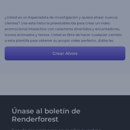
¿Usted es un Especialista de Investigación y quiere atraer nuevos
clientes? Use esta historia preestablecida para crear un video
promocional interactivo con caracteres divertidos y encantadores,
iconos animados y textos. Usted es libre de hacer cualquier cambio
a esta plantilla para obtener su propio video perfecto. ¡Edite las
escenas y textos, cargue sus archivos, elija los colors y estilos para
obtener su video en minutos!
Crear Ahora
Únase al boletín de
Renderforest