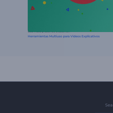
Este video preset fue creado con
Herramientas Multiuso para Videos Explicativos
Sea 