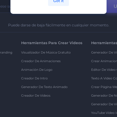
Got it
U
Puede darse de baja fácilmente en cualquier momento.
Herramientas Para Crear Videos
Herramientas
randing
Visualizador De Música Gratuito
Generador De Vi
Creador De Animaciones
Crear Animacio
Animación De Logo
Editor De Video
Creador De Intro
Texto A Video C
Generador De Texto Animado
Crear Página We
Creador De Videos
Generador De N
Generador De Vi
YouTube Video I