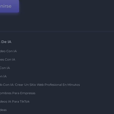
nirse
 De IA
deo Con IA
nes Con IA
 Con IA
on IA
b Con IA: Crear Un Sitio Web Profesional En Minutos
ombres Para Empresas
deos IA Para TikTok
deas