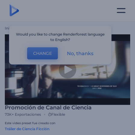
Inicio
Plantillas
Promoción De Canal De Ciencia
Would you like to change Renderforest language
to English?
No, thanks
CHANGE
Promoción de Canal de Ciencia
73K+
Exportaciones
Flexible
Este video preset fue creado con
Tráiler de Ciencia Ficción