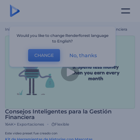
Inicio
Plantillas
Consejos Inteligentes Para La Gestión Financiera
Would you like to change Renderforest language
to English?
No, thanks
CHANGE
Consejos Inteligentes para la Gestión
Financiera
164K+
Exportaciones
Flexible
Este video preset fue creado con
Kit de Herramientas de Historias con Mascotas