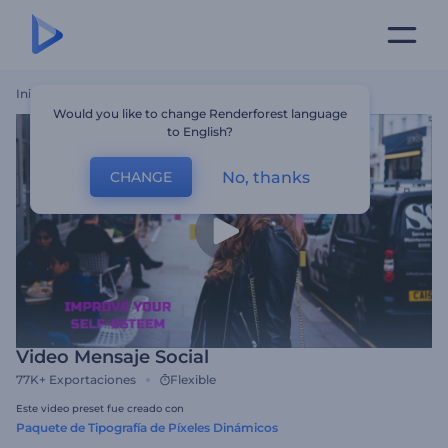
Inicio
Plantillas
Video Mensaje Social
Would you like to change Renderforest language
to English?
No, thanks
CHANGE
Video Mensaje Social
77K+
Exportaciones
Flexible
Este video preset fue creado con
Paquete de Tipografía de Píxeles Dinámicos