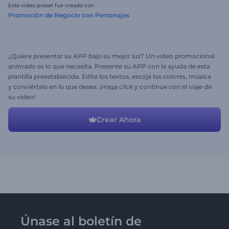
Este video preset fue creado con
Promoción de Negocio con Personajes
¿Quiere presentar su APP bajo su mejor luz? Un video promocional
animado es lo que necesita. Presente su APP con la ayuda de esta
plantilla preestablecida. Edite los textos, escoja los colores, música
y conviértala en lo que desea. ¡Haga click y continúe con el viaje de
su video!
Crear Ahora
Únase al boletín de