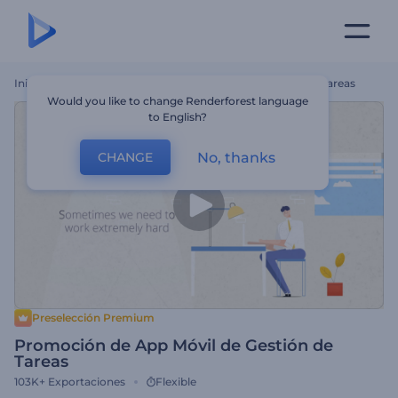
Inicio
Plantillas
Promoción De App Móvil De Gestión De Tareas
Would you like to change Renderforest language
to English?
No, thanks
CHANGE
Preselección Premium
Promoción de App Móvil de Gestión de
Tareas
103K+
Exportaciones
Flexible