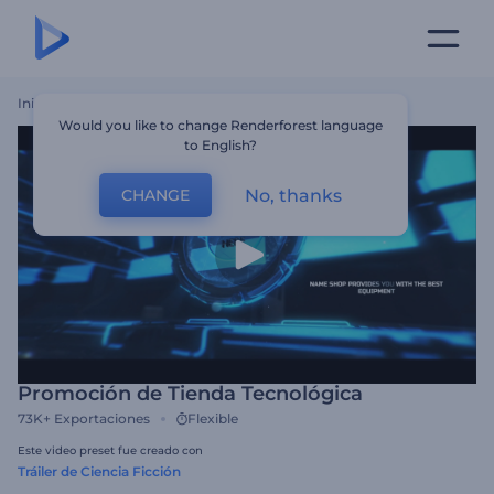
Inicio
Plantillas
Promoción De Tienda Tecnológica
Would you like to change Renderforest language
to English?
No, thanks
CHANGE
Promoción de Tienda Tecnológica
73K+
Exportaciones
Flexible
Este video preset fue creado con
Tráiler de Ciencia Ficción