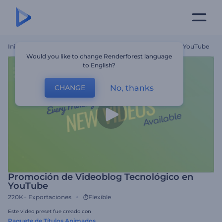
Inicio
Plantillas
Promoción De Videoblog Tecnológico En YouTube
Would you like to change Renderforest language
to English?
No, thanks
CHANGE
Promoción de Videoblog Tecnológico en
YouTube
220K+
Exportaciones
Flexible
Este video preset fue creado con
Paquete de Títulos Animados