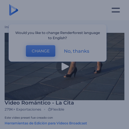
Inicio
Plantillas
Video Romántico - La Cita
Would you like to change Renderforest language
to English?
No, thanks
CHANGE
Video Romántico - La Cita
279K+
Exportaciones
Flexible
Este video preset fue creado con
Herramientas de Edición para Videos Broadcast