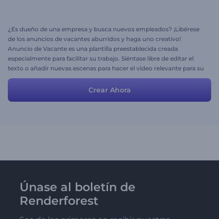
¿Es dueño de una empresa y busca nuevos empleados? ¡Libérese
de los anuncios de vacantes aburridos y haga uno creativo!
Anuncio de Vacante es una plantilla preestablecida creada
especialmente para facilitar su trabajo. Siéntase libre de editar el
texto o añadir nuevas escenas para hacer el video relevante para su
compañía. Escoja una pista atractiva para completar la escena. ¡Un
anuncio de vacante no podía ser más interesante!
Crear Ahora
Únase al boletín de
Renderforest