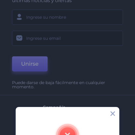
últimas noticias y ofertas
Unirse
Puede darse de baja fácilmente en cualquier
momento.
Compañía
Acerca De
Contáctenos