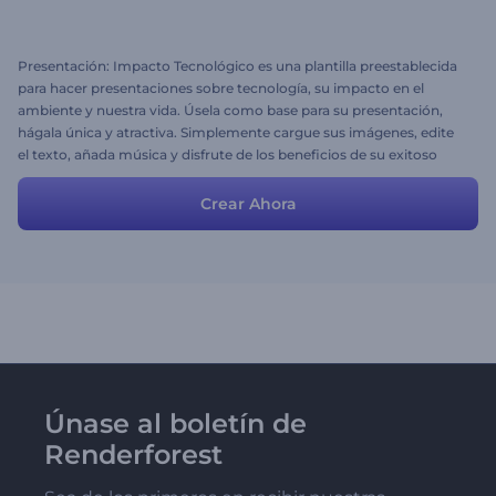
Presentación: Impacto Tecnológico es una plantilla preestablecida
para hacer presentaciones sobre tecnología, su impacto en el
ambiente y nuestra vida. Úsela como base para su presentación,
hágala única y atractiva. Simplemente cargue sus imágenes, edite
el texto, añada música y disfrute de los beneficios de su exitoso
proyecto. ¡Gratis para probarlo con Renderforest!
Crear Ahora
Únase al boletín de
Renderforest