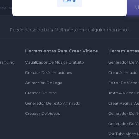
Got it
U
Puede darse de baja fácilmente en cualquier momento.
Herramientas Para Crear Videos
Herramientas
randing
Visualizador De Música Gratuito
Generador De Vi
Creador De Animaciones
Crear Animacio
Animación De Logo
Editor De Video
Creador De Intro
Texto A Video C
Generador De Texto Animado
Crear Página We
Creador De Videos
Generador De N
Generador De Vi
YouTube Video I