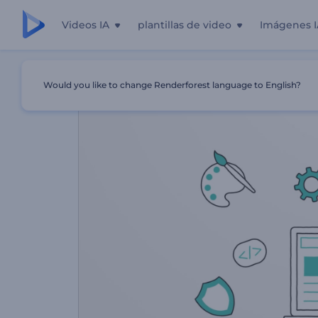
Videos IA
plantillas de video
Imágenes I
Inicio
Plantillas
Servicios De Desarrollo Web
Would you like to change Renderforest language to English?