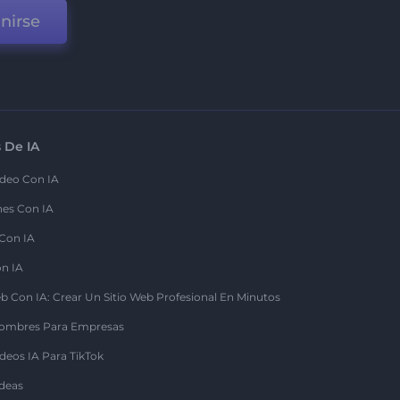
nirse
 De IA
deo Con IA
nes Con IA
 Con IA
on IA
b Con IA: Crear Un Sitio Web Profesional En Minutos
ombres Para Empresas
deos IA Para TikTok
deas