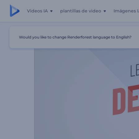
Videos IA
plantillas de video
Imágenes I
Inicio
Plantillas
Optimización De Diseño De Página We
Would you like to change Renderforest language to English?