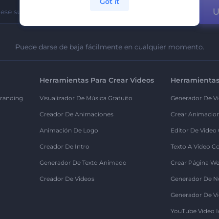
Got it
U
Puede darse de baja fácilmente en cualquier momento.
Herramientas Para Crear Videos
Herramientas
randing
Visualizador De Música Gratuito
Generador De Vi
Creador De Animaciones
Crear Animacio
Animación De Logo
Editor De Video
Creador De Intro
Texto A Video C
Generador De Texto Animado
Crear Página We
Creador De Videos
Generador De N
Generador De Vi
YouTube Video I