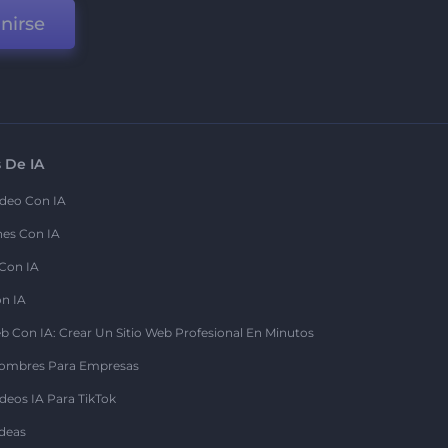
nirse
 De IA
deo Con IA
nes Con IA
 Con IA
on IA
b Con IA: Crear Un Sitio Web Profesional En Minutos
ombres Para Empresas
deos IA Para TikTok
deas