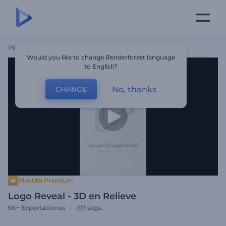
Inicio
Plantillas
Logo Reveal - 3D En Relieve
Would you like to change Renderforest language
to English?
No, thanks
CHANGE
Plantilla Premium
Logo Reveal - 3D en Relieve
5K+
Exportaciones
7 segs.