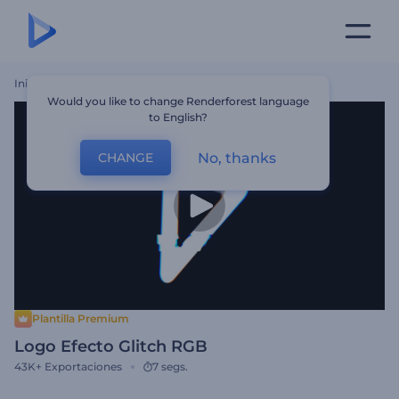
Inicio
Plantillas
Logo Efecto Glitch RGB
Would you like to change Renderforest language
to English?
No, thanks
CHANGE
Plantilla Premium
Logo Efecto Glitch RGB
43K+
Exportaciones
7 segs.