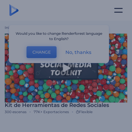
Inicio
Plantillas
Kit De Herramientas De Redes Sociales
Would you like to change Renderforest language
to English?
No, thanks
CHANGE
Kit de Herramientas de Redes Sociales
300
escenas
77K+
Exportaciones
Flexible