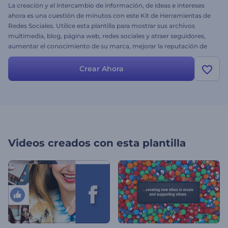
La creación y el intercambio de información, de ideas e intereses
ahora es una cuestión de minutos con este Kit de Herramientas de
Redes Sociales. Utilice esta plantilla para mostrar sus archivos
multimedia, blog, página web, redes sociales y atraer seguidores,
aumentar el conocimiento de su marca, mejorar la reputación de
su empresa y generar clientes potenciales para su negocio.
Simplemente cree las campañas de redes sociales más exitosas con
Crear Ahora
la ayuda de más de 300 escenas para causar sensación en varias
plataformas de redes sociales. ¡Pruébelo hoy mismo!
Videos creados con esta plantilla