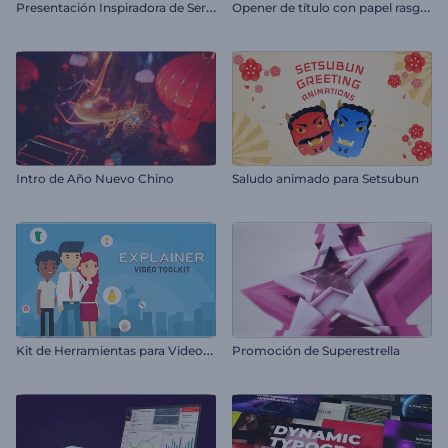
P
resentación Inspiradora de Servicio o Empresa
O
pener de título con papel rasgado
Intro de Año Nuevo Chino
Saludo animado para Setsubun
K
it de Herramientas para Videos Explicativos
Promoción de Superestrella