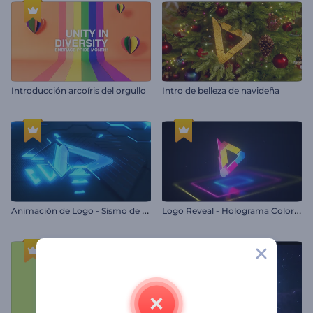
Introducción arcoíris del orgullo
Intro de belleza de navideña
A
nimación de Logo - Sismo de Neón
L
ogo Reveal - Holograma Colorido