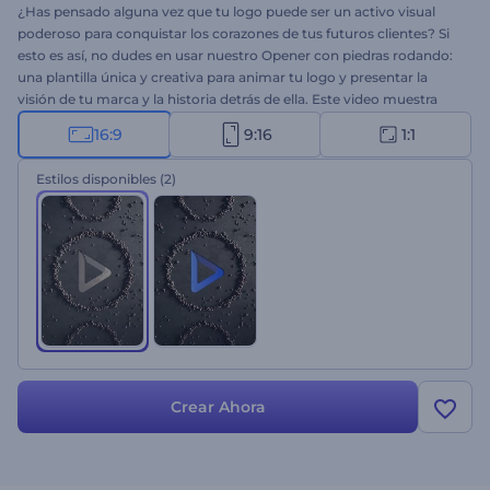
¿Has pensado alguna vez que tu logo puede ser un activo visual
poderoso para conquistar los corazones de tus futuros clientes? Si
esto es así, no dudes en usar nuestro Opener con piedras rodando:
una plantilla única y creativa para animar tu logo y presentar la
visión de tu marca y la historia detrás de ella. Este video muestra
piedras animadas que se acercan entre sí para develar tu logo. Sin
16:9
9:16
1:1
duda, esta poderosa animación hará que cualquiera sienta
curiosidad por tu marca. Para crear tu video, primero debes cargar
Estilos disponibles
(2)
tu logo, escribir el eslogan y esperar unos minutos para obtener una
animación completamente profesional. Perfectamente adecuado
para empresas de construcción, presentaciones de proyectos
arquitectónicos o cualquier otro proyecto que vaya con este estilo.
¡Pruébalo ahora!
Crear Ahora