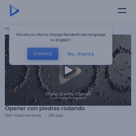
Inicio
Plantillas
Opener Con Piedras Rodando
Would you like to change Renderforest language
to English?
No, thanks
CHANGE
Opener con piedras rodando
25K+
Exportaciones
8 segs.