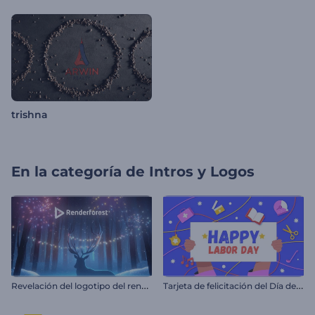
trishna
En la categoría de
Intros y Logos
R
evelación del logotipo del reno navideño
T
arjeta de felicitación del Día del Trabajo