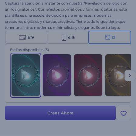
Captura la atención al instante con nuestra “Revelación de logo con
anillos giratorios”. Con efectos cromáticos y formas rotatorias, esta
plantilla es una excelente opción para empresas modernas,
creadores digitales y marcas creativas. Tiene todo lo que tiene que
tener una intro: moderna, minimalista y elegante. Sube tu logo,
escribe tu eslogan y deja que la animación haga el resto. ¡Pruébalo
16:9
9:16
1:1
ahora y consigue una intro de calidad profesional en segundos!
Estilos disponibles
(5)
Crear Ahora