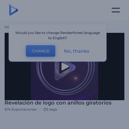
Inicio
Plantillas
Revelación De Logo Con Anillos Giratorios
Would you like to change Renderforest language
to English?
No, thanks
CHANGE
Revelación de logo con anillos giratorios
674
Exportaciones
5 segs.