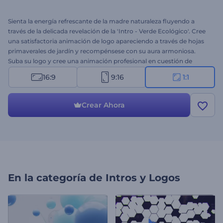
Sienta la energía refrescante de la madre naturaleza fluyendo a
través de la delicada revelación de la 'Intro - Verde Ecológico'. Cree
una satisfactoria animación de logo apareciendo a través de hojas
primaverales de jardín y recompénsese con su aura armoniosa.
Suba su logo y cree una animación profesional en cuestión de
minutos. Una gran opción para abrir presentaciones, intros de
16:9
9:16
1:1
canales de YouTube, promociones de empresas y mucho más.
¡Pruébelo ahora!
Crear Ahora
En la categoría de
Intros y Logos