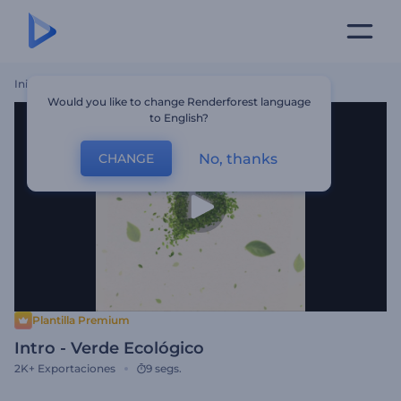
Inicio
Plantillas
Intro - Verde Ecológico
Would you like to change Renderforest language
to English?
No, thanks
CHANGE
Plantilla Premium
Intro - Verde Ecológico
2K+
Exportaciones
9 segs.