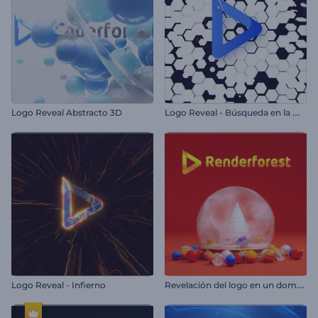
L
ogo Reveal - Búsqueda en la Web
Logo Reveal Abstracto 3D
R
evelación del logo en un domo de nieve
Logo Reveal - Infierno