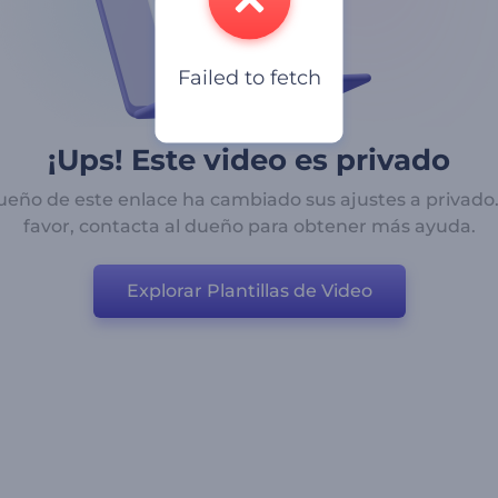
Failed to fetch
¡Ups! Este video es privado
ueño de este enlace ha cambiado sus ajustes a privado
favor, contacta al dueño para obtener más ayuda.
Explorar Plantillas de Video