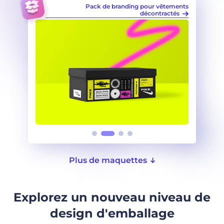
r vêtements
Mockups d'emballages de marque
Pa
ontractés
Plus de maquettes
Explorez un nouveau niveau de
design d'emballage