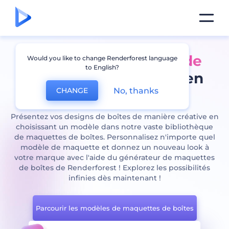
Superbe
Générateur de
Would you like to change Renderforest language
to English?
maquettes de boîtes
en
No, thanks
CHANGE
pleine action !
Présentez vos designs de boîtes de manière créative en
choisissant un modèle dans notre vaste bibliothèque
de maquettes de boîtes. Personnalisez n'importe quel
modèle de maquette et donnez un nouveau look à
votre marque avec l'aide du générateur de maquettes
de boîtes de Renderforest ! Explorez les possibilités
infinies dès maintenant !
Parcourir les modèles de maquettes de boîtes