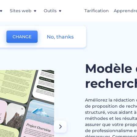
Sites web
Outils
Tarification
Apprendr
No, thanks
CHANGE
sition de recherche académique
Modèle 
recherc
Améliorez la rédaction
de proposition de reche
structuré, vous aidant 
méthodes et les résult
assurer que votre propo
de professionnalisme et
démarquer. Commencez à